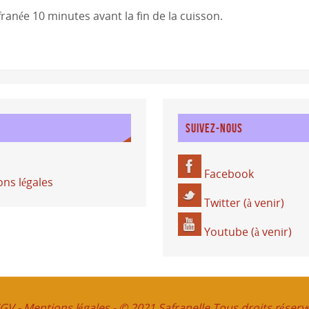
ranée 10 minutes avant la fin de la cuisson.
L
SUIVEZ-NOUS
Facebook
ns légales
Twitter (à venir)
Youtube (à venir)
GV
-
Mentions légales
-
© 2021 Safranelle Tous droits réserv