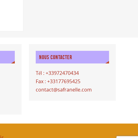
NOUS CONTACTER
Tél : +33972470434
Fax : +33177695425
contact@safranelle.com
és